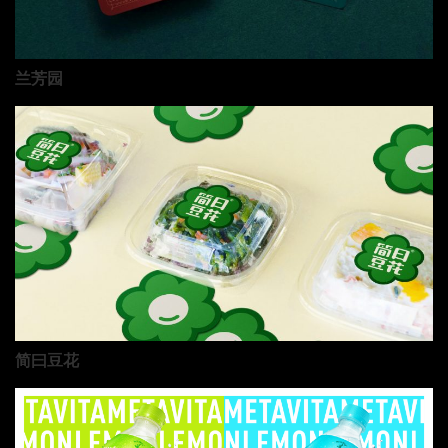
兰芳园
简曰豆花