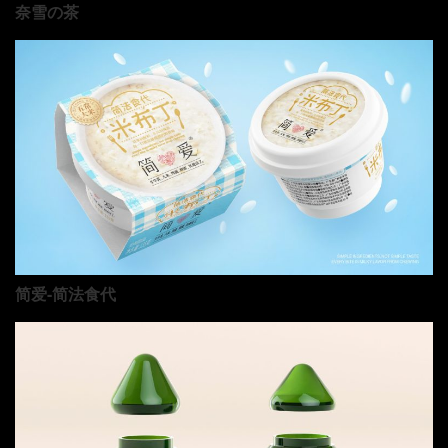
奈雪の茶
简爱-简法食代